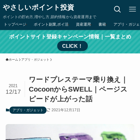
やさしいポイント投資
ポイントの貯め方,増やし方,節約情報から資産運用まで
トップページ
ポイント副業,ポイ活
資産運用
書籍
アプリ・ガジェ
ポイントサイト登録キャンペーン情報｜一覧まとめ
CLICK！
ホーム
アプリ・ガジェット
ワードプレステーマ乗り換え｜
2021
CocoonからSWELL｜ページス
12/17
ピードが上がった話
2021年12月17日
アプリ・ガジェット